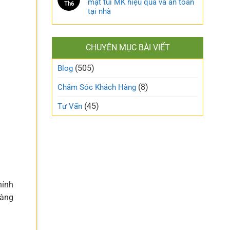
mặt túi MK hiệu quả và an toàn
Th6
tại nhà
CHUYÊN MỤC BÀI VIẾT
(505)
Blog
(8)
Chăm Sóc Khách Hàng
(45)
Tư Vấn
hính
hàng