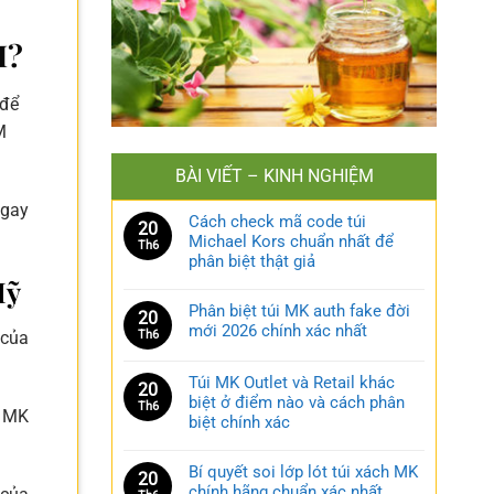
M?
 để
M
BÀI VIẾT – KINH NGHIỆM
ngay
Cách check mã code túi
20
Michael Kors chuẩn nhất để
Th6
phân biệt thật giả
Mỹ
Phân biệt túi MK auth fake đời
20
mới 2026 chính xác nhất
 của
Th6
Túi MK Outlet và Retail khác
20
biệt ở điểm nào và cách phân
Th6
ồ MK
biệt chính xác
Bí quyết soi lớp lót túi xách MK
20
chính hãng chuẩn xác nhất