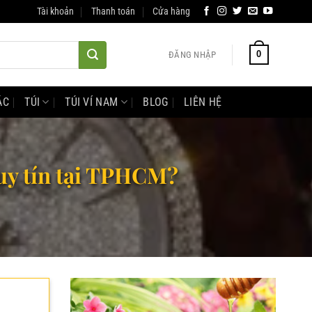
Tài khoản
Thanh toán
Cửa hàng
0
ĐĂNG NHẬP
ÁC
TÚI
TÚI VÍ NAM
BLOG
LIÊN HỆ
u uy tín tại TPHCM?