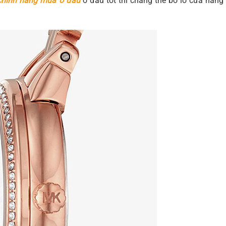
chính hãng mua ở đâu
ở đâu tốt thì chẳng thể bỏ lỡ cửa hàng