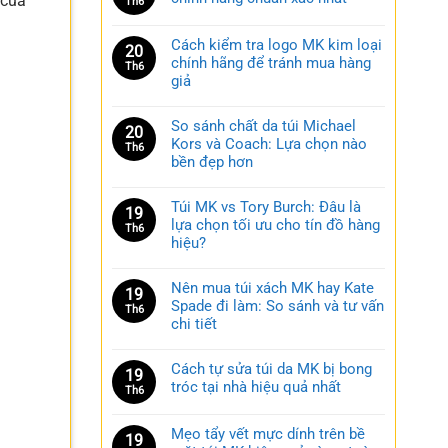
 của
Th6
Cách kiểm tra logo MK kim loại
20
chính hãng để tránh mua hàng
Th6
giả
So sánh chất da túi Michael
20
Kors và Coach: Lựa chọn nào
Th6
bền đẹp hơn
Túi MK vs Tory Burch: Đâu là
19
lựa chọn tối ưu cho tín đồ hàng
Th6
hiệu?
Nên mua túi xách MK hay Kate
19
Spade đi làm: So sánh và tư vấn
Th6
chi tiết
Cách tự sửa túi da MK bị bong
19
tróc tại nhà hiệu quả nhất
Th6
Mẹo tẩy vết mực dính trên bề
19