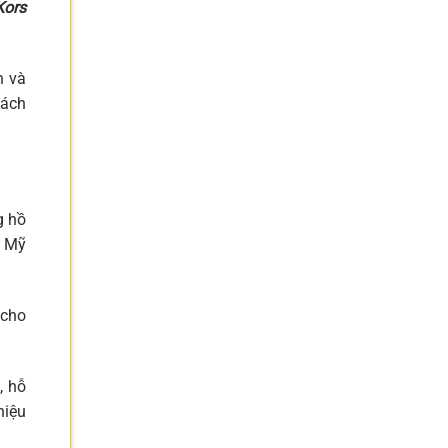
Kors
n và
hách
g hồ
ừ Mỹ
 cho
, hỗ
hiệu