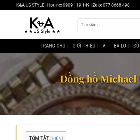
Chuyển
K&A US STYLE | Hotline: 0909 119 149 | Zalo: 077 8668 498
đến
nội
Tìm
dung
kiếm:
TRANG CHỦ
GIỚI THIỆU
VÍ
BA LÔ
ĐỒ
​​​​​​​Đồng hồ Mic
TÓM TẮT
[
HIỆN
]