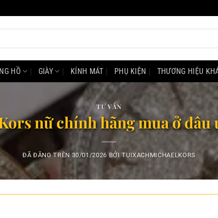
NG HỒ
GIÀY
KÍNH MÁT
PHỤ KIỆN
THƯƠNG HIỆU KH
TƯ VẤN
hael Kors nữ chính hãng mua ở đâ
ĐÃ ĐĂNG TRÊN
30/01/2026
BỞI
TUIXACHMICHAELKORS