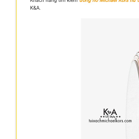
Khách hàng tìm kiếm
đồng hồ Michael Kors nữ 
K&A.