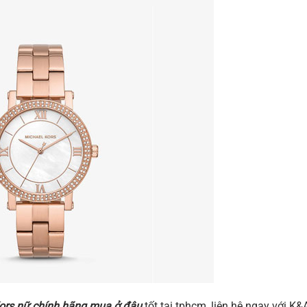
ors nữ chính hãng mua ở đâu
tốt tại tphcm, liên hệ ngay với K&