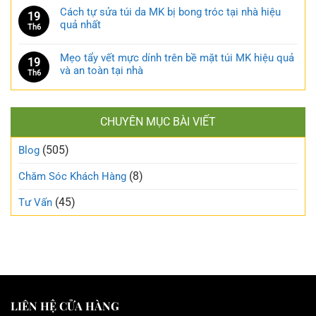
Cách tự sửa túi da MK bị bong tróc tại nhà hiệu
19
quả nhất
Th6
Mẹo tẩy vết mực dính trên bề mặt túi MK hiệu quả
19
và an toàn tại nhà
Th6
CHUYÊN MỤC BÀI VIẾT
(505)
Blog
(8)
Chăm Sóc Khách Hàng
(45)
Tư Vấn
LIÊN HỆ CỬA HÀNG