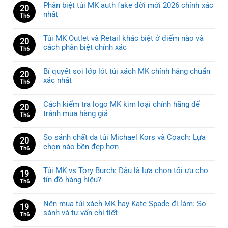
Phân biệt túi MK auth fake đời mới 2026 chính xác
20
nhất
Th6
Túi MK Outlet và Retail khác biệt ở điểm nào và
20
cách phân biệt chính xác
Th6
Bí quyết soi lớp lót túi xách MK chính hãng chuẩn
20
xác nhất
Th6
Cách kiểm tra logo MK kim loại chính hãng để
20
tránh mua hàng giả
Th6
So sánh chất da túi Michael Kors và Coach: Lựa
20
chọn nào bền đẹp hơn
Th6
Túi MK vs Tory Burch: Đâu là lựa chọn tối ưu cho
19
tín đồ hàng hiệu?
Th6
Nên mua túi xách MK hay Kate Spade đi làm: So
19
sánh và tư vấn chi tiết
Th6