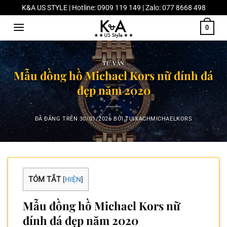
Chuyển
K&A US STYLE | Hotline: 0909 119 149 | Zalo: 077 8668 498
đến
0
nội
dung
TƯ VẤN
Mẫu đồng hồ Michael Kors nữ đính đá
đẹp năm 2020
ĐÃ ĐĂNG TRÊN
30/01/2026
BỞI
TUIXACHMICHAELKORS
TÓM TẮT
[
HIỆN
]
Mẫu đồng hồ Michael Kors nữ
đính đá đẹp năm 2020