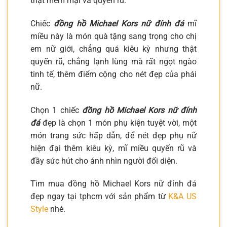
thật mềm mại và quyến rũ.
Chiếc
đồng hồ Michael Kors nữ đính đá
mĩ
miều này là món quà tặng sang trọng cho chị
em nữ giới, chẳng quá kiêu kỳ nhưng thật
quyến rũ, chẳng lạnh lùng mà rất ngọt ngào
tinh tế, thêm điểm cộng cho nét đẹp của phái
nữ.
Chọn 1 chiếc
đồng hồ Michael Kors nữ đính
đá
đẹp là chọn 1 món phụ kiện tuyệt vời, một
món trang sức hấp dẫn, để nét đẹp phụ nữ
hiện đại thêm kiêu kỳ, mĩ miều quyến rũ và
đầy sức hút cho ánh nhìn người đối diện.
Tìm mua đồng hồ Michael Kors nữ đính đá
đẹp ngay tại tphcm với sản phẩm từ
K&A US
Style
nhé.