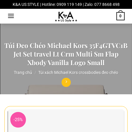
Chuyển
K&A US STYLE | Hotline: 0909 119 149 | Zalo: 077 8668 498
đến
0
nội
dung
Túi Đeo Chéo Michael Kors 35F4GTVC1B
Jet Set travel Lt Crm Multi Sm Flap
Xbody Vanilla Logo Small
Trang chủ
/
Túi xách Michael Kors crossbodies đeo chéo
-25%