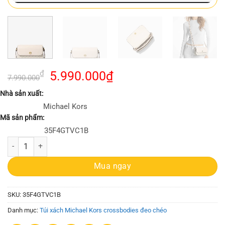
Giá
Giá
₫
5.990.000
₫
7.990.000
gốc
hiện
Nhà sản xuất:
là:
tại
Michael Kors
7.990.000₫.
là:
Mã sản phẩm:
5.990.000₫.
35F4GTVC1B
Túi Đeo Chéo Michael Kors 35F4GTVC1B Jet Set travel Lt Crm Multi Sm
Mua ngay
SKU:
35F4GTVC1B
Danh mục:
Túi xách Michael Kors crossbodies đeo chéo