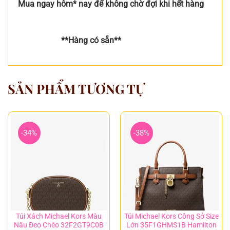
Mua ngay hôm* nay để không chờ đợi khi hết hàng
**Hàng có sẵn**
SẢN PHẨM TƯƠNG TỰ
-34%
-38%
Túi Xách Michael Kors Màu
Túi Michael Kors Công Sở Size
Nâu Đeo Chéo 32F2GT9C0B
Lớn 35F1GHMS1B Hamilton