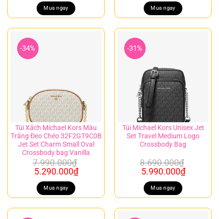
là:
tại
là:
tại
Mua ngay
Mua ngay
10.990.000₫.
là:
10.990.000₫.
là:
7.990.000₫.
8.990.00
-34%
-31%
Túi Xách Michael Kors Màu
Túi Michael Kors Unisex Jet
Trắng Đeo Chéo 32F2GT9C0B
Set Travel Medium Logo
Jet Set Charm Small Oval
Crossbody Bag
Crossbody bag Vanilla
7.990.000
₫
8.690.000
₫
Giá
Giá
Giá
Giá
5.290.000
₫
5.990.000
₫
gốc
hiện
gốc
hiện
là:
tại
là:
tại
Mua ngay
Mua ngay
7.990.000₫.
là:
8.690.000₫.
là:
5.290.000₫.
5.990.00