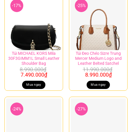
-17%
-25%
Túi MICHAEL KORS Mila
Túi Đeo Chéo Sizre Trung
30F3GIMM1L Small Leather
Mercer Medium Logo and
Shoulder Bag
Leather Belted Satchel
8.990.000
₫
11.990.000
₫
Giá
Giá
Giá
Giá
7.490.000
₫
8.990.000
₫
gốc
hiện
gốc
hiện
là:
tại
là:
tại
Mua ngay
Mua ngay
8.990.000₫.
là:
11.990.000₫.
là:
7.490.000₫.
8.990.00
-24%
-27%