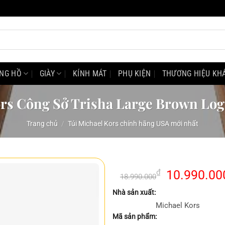
NG HỒ
GIÀY
KÍNH MÁT
PHỤ KIỆN
THƯƠNG HIỆU KH
ors Công Sở Trisha Large Brown Log
Trang chủ
/
Túi Michael Kors chính hãng USA mới nhất
Giá
₫
10.990.00
18.990.000
gốc
Nhà sản xuất:
là:
Michael Kors
18.990.000
Mã sản phẩm: