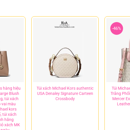
-46%
rs hàng hiệu
Túi xách Michael Kors authentic
Túi Micha
arge Blush
USA Denaley Signature Carteen
Trắng Phố
g, túi xách
Crossbody
Mercer Ex
 vai màu
Leathe
chael kors
, túi xách
ính hãng
giỏ xách MK