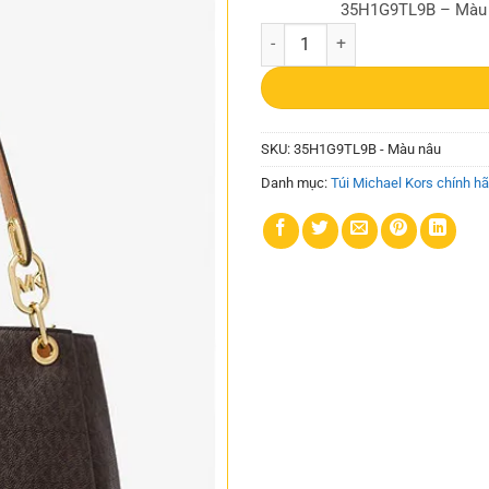
35H1G9TL9B – Màu
Túi Michael Kors Công Sở Trisha 
SKU:
35H1G9TL9B - Màu nâu
Danh mục:
Túi Michael Kors chính h