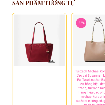
SẢN PHẨM TƯƠNG TỰ
-22%
Túi xách Michael Ko
đeo vai Susannah L
Ew Tote Leather Ba
MK hàng hiệu đeo
trắng, túi xách mi
hàng hiệu dạo phố
michael kors ch
authentic công sở, 