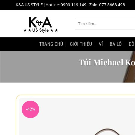
Chuyển
K&A US STYLE | Hotline: 0909 119 149 | Zalo: 077 8668 498
đến
nội
Tìm
dung
kiếm:
TRANG CHỦ
GIỚI THIỆU
VÍ
BA LÔ
ĐỒ
Túi Michael K
-42%