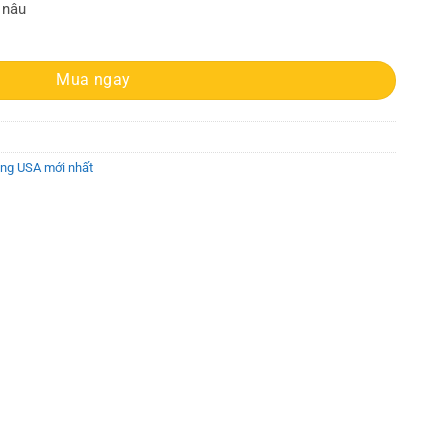
 nâu
Large Brown Logo Shoulder Bag số lượng
Mua ngay
ãng USA mới nhất