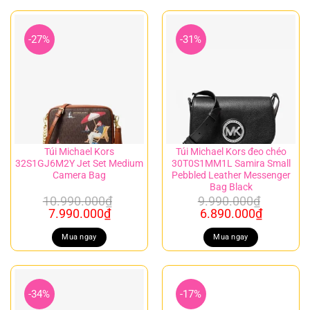
-27%
-31%
Túi Michael Kors
Túi Michael Kors đeo chéo
32S1GJ6M2Y Jet Set Medium
30T0S1MM1L Samira Small
Camera Bag
Pebbled Leather Messenger
Bag Black
10.990.000
₫
9.990.000
₫
Giá
Giá
Giá
Giá
7.990.000
₫
6.890.000
₫
gốc
hiện
gốc
hiện
là:
tại
là:
tại
Mua ngay
Mua ngay
10.990.000₫.
là:
9.990.000₫.
là:
7.990.000₫.
6.890.00
-34%
-17%