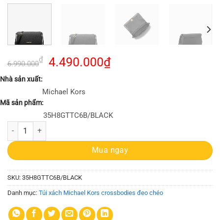
Giá
Giá
₫
4.490.000
₫
6.990.000
gốc
hiện
Nhà sản xuất:
là:
tại
Michael Kors
6.990.000₫.
là:
Mã sản phẩm:
4.490.000₫.
35H8GTTC6B/BLACK
Túi Michael Kors 35H8GTTC6B Jet Set Travel Md Conv Pouchette Blac
Mua ngay
SKU:
35H8GTTC6B/BLACK
Danh mục:
Túi xách Michael Kors crossbodies đeo chéo