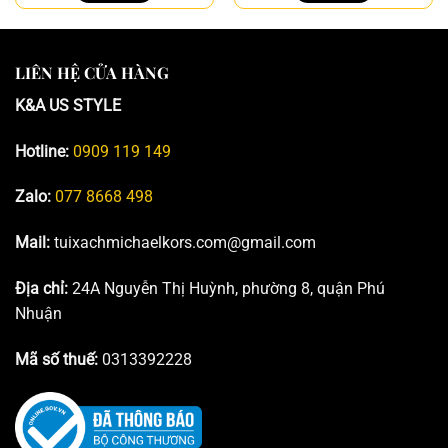
7.990.000₫.
là:
13.900.000₫.
là:
5.290.000₫.
10.990.
LIÊN HỆ CỬA HÀNG
K&A US STYLE
Hotline:
0909 119 149
Zalo:
077 8668 498
Mail:
tuixachmichaelkors.com@gmail.com
Địa chỉ:
24A Nguyễn Thị Huỳnh, phường 8, quận Phú
Nhuận
Mã số thuế:
0313392228