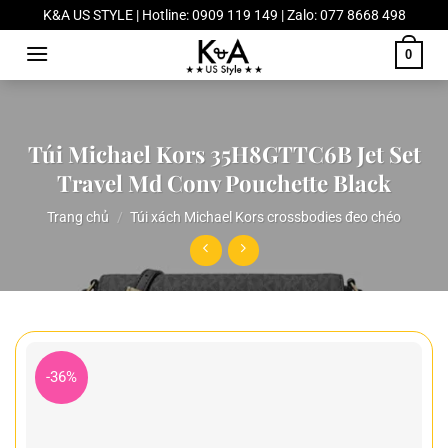
Chuyển
K&A US STYLE | Hotline: 0909 119 149 | Zalo: 077 8668 498
đến
0
nội
dung
Túi Michael Kors 35H8GTTC6B Jet Set
Travel Md Conv Pouchette Black
Trang chủ
/
Túi xách Michael Kors crossbodies đeo chéo
-36%