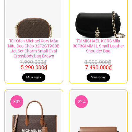
Túi Xách Michael Kors Màu
Túi MICHAEL KORS Mila
Nâu Đeo Chéo 32F2GT9C0B
30F3GIMM1L Small Leather
Jet Set Charm Small Oval
Shoulder Bag
Crossbody bag Brown
7.990.000
₫
8.990.000
₫
Giá
Giá
Giá
Giá
5.290.000
₫
7.490.000
₫
gốc
hiện
gốc
hiện
là:
tại
là:
tại
Mua ngay
Mua ngay
7.990.000₫.
là:
8.990.000₫.
là:
5.290.000₫.
7.490.00
-30%
-22%