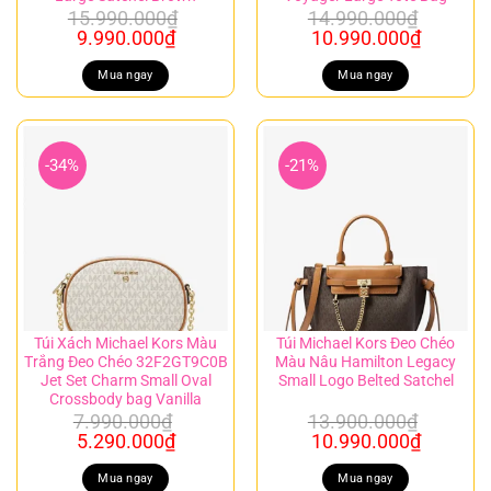
15.990.000
₫
14.990.000
₫
Giá
Giá
Giá
Giá
9.990.000
₫
10.990.000
₫
gốc
hiện
gốc
hiện
là:
tại
là:
tại
Mua ngay
Mua ngay
15.990.000₫.
là:
14.990.000₫.
là:
9.990.000₫.
10.990.
-34%
-21%
Túi Xách Michael Kors Màu
Túi Michael Kors Đeo Chéo
Trắng Đeo Chéo 32F2GT9C0B
Màu Nâu Hamilton Legacy
Jet Set Charm Small Oval
Small Logo Belted Satchel
Crossbody bag Vanilla
7.990.000
₫
13.900.000
₫
Giá
Giá
Giá
Giá
5.290.000
₫
10.990.000
₫
gốc
hiện
gốc
hiện
là:
tại
là:
tại
Mua ngay
Mua ngay