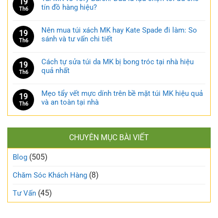
19
tín đồ hàng hiệu?
Th6
Nên mua túi xách MK hay Kate Spade đi làm: So
19
sánh và tư vấn chi tiết
Th6
Cách tự sửa túi da MK bị bong tróc tại nhà hiệu
19
quả nhất
Th6
Mẹo tẩy vết mực dính trên bề mặt túi MK hiệu quả
19
và an toàn tại nhà
Th6
CHUYÊN MỤC BÀI VIẾT
(505)
Blog
(8)
Chăm Sóc Khách Hàng
(45)
Tư Vấn