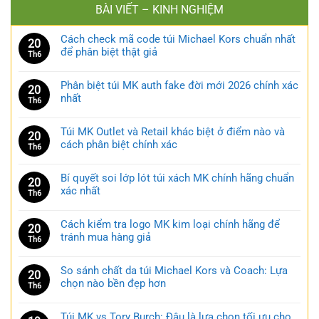
BÀI VIẾT – KINH NGHIỆM
Cách check mã code túi Michael Kors chuẩn nhất
20
để phân biệt thật giả
Th6
Phân biệt túi MK auth fake đời mới 2026 chính xác
20
nhất
Th6
Túi MK Outlet và Retail khác biệt ở điểm nào và
20
cách phân biệt chính xác
Th6
Bí quyết soi lớp lót túi xách MK chính hãng chuẩn
20
xác nhất
Th6
Cách kiểm tra logo MK kim loại chính hãng để
20
tránh mua hàng giả
Th6
So sánh chất da túi Michael Kors và Coach: Lựa
20
chọn nào bền đẹp hơn
Th6
Túi MK vs Tory Burch: Đâu là lựa chọn tối ưu cho