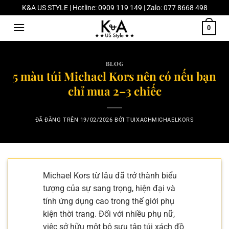
Chuyển
K&A US STYLE | Hotline: 0909 119 149 | Zalo: 077 8668 498
đến
0
nội
dung
BLOG
5 màu túi Michael Kors nên có nếu bạn
chỉ mua 2–3 chiếc
ĐÃ ĐĂNG TRÊN
19/02/2026
BỞI
TUIXACHMICHAELKORS
Michael Kors từ lâu đã trở thành biểu
tượng của sự sang trọng, hiện đại và
tính ứng dụng cao trong thế giới phụ
kiện thời trang. Đối với nhiều phụ nữ,
việc sở hữu một bộ sưu tập túi xách đồ