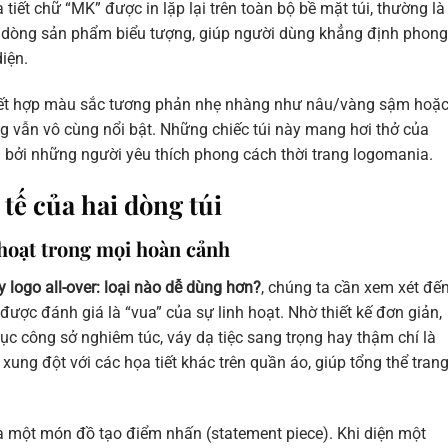
ết chữ “MK” được in lặp lại trên toàn bộ bề mặt túi, thường là
là dòng sản phẩm biểu tượng, giúp người dùng khẳng định phong
iện.
ự kết hợp màu sắc tương phản nhẹ nhàng như nâu/vàng sậm hoặ
g vẫn vô cùng nổi bật. Những chiếc túi này mang hơi thở của
 bởi những người yêu thích phong cách thời trang logomania.
tế của hai dòng túi
hoạt trong mọi hoàn cảnh
y logo all-over: loại nào dễ dùng hơn?
, chúng ta cần xem xét đế
 được đánh giá là “vua” của sự linh hoạt. Nhờ thiết kế đơn giản,
ục công sở nghiêm túc, váy dạ tiệc sang trọng hay thậm chí là
ng đột với các họa tiết khác trên quần áo, giúp tổng thể tran
rò là một món đồ tạo điểm nhấn (statement piece). Khi diện một