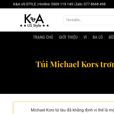
Chuyển
K&A US STYLE | Hotline: 0909 119 149 | Zalo: 077 8668 498
đến
nội
Tìm
dung
kiếm:
TRANG CHỦ
GIỚI THIỆU
VÍ
BA LÔ
ĐỒ
Túi Michael Kors trơn
Michael Kors từ lâu đã khẳng định vị thế là m