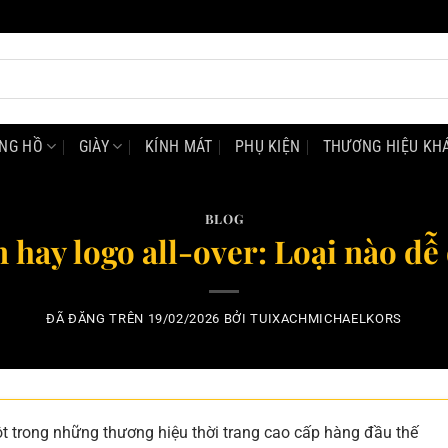
NG HỒ
GIÀY
KÍNH MÁT
PHỤ KIỆN
THƯƠNG HIỆU KH
BLOG
 hay logo all-over: Loại nào d
ĐÃ ĐĂNG TRÊN
19/02/2026
BỞI
TUIXACHMICHAELKORS
ột trong những thương hiệu thời trang cao cấp hàng đầu thế