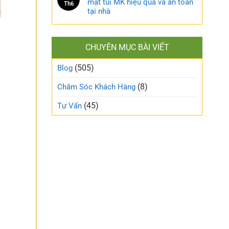
mặt túi MK hiệu quả và an toàn
Th6
tại nhà
CHUYÊN MỤC BÀI VIẾT
(505)
Blog
(8)
Chăm Sóc Khách Hàng
(45)
Tư Vấn