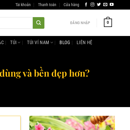
Tài khoản
Thanh toán
Cửa hàng
0
ĐĂNG NHẬP
ÁC
TÚI
TÚI VÍ NAM
BLOG
LIÊN HỆ
ễ dùng và bền đẹp hơn?