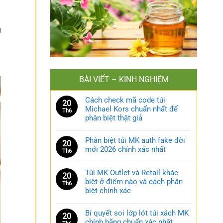
g
BÀI VIẾT – KINH NGHIỆM
Cách check mã code túi
20
Michael Kors chuẩn nhất để
Th6
phân biệt thật giả
Phân biệt túi MK auth fake đời
20
mới 2026 chính xác nhất
Th6
Túi MK Outlet và Retail khác
20
biệt ở điểm nào và cách phân
Th6
biệt chính xác
Bí quyết soi lớp lót túi xách MK
20
chính hãng chuẩn xác nhất