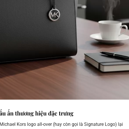
dấu ấn thương hiệu đặc trưng
 Michael Kors logo all-over (hay còn gọi là Signature Logo) lại