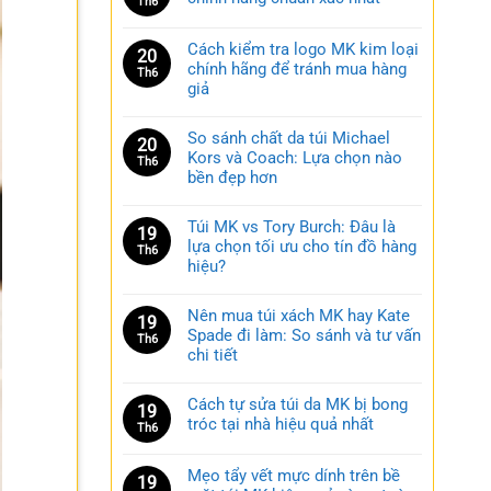
Th6
Cách kiểm tra logo MK kim loại
20
chính hãng để tránh mua hàng
Th6
giả
So sánh chất da túi Michael
20
Kors và Coach: Lựa chọn nào
Th6
bền đẹp hơn
Túi MK vs Tory Burch: Đâu là
19
lựa chọn tối ưu cho tín đồ hàng
Th6
hiệu?
Nên mua túi xách MK hay Kate
19
Spade đi làm: So sánh và tư vấn
Th6
chi tiết
Cách tự sửa túi da MK bị bong
19
tróc tại nhà hiệu quả nhất
Th6
Mẹo tẩy vết mực dính trên bề
19