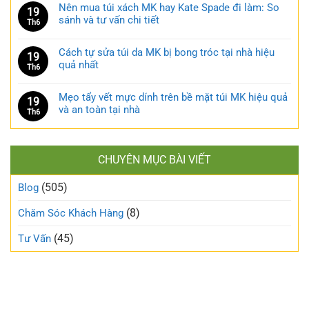
Nên mua túi xách MK hay Kate Spade đi làm: So
19
sánh và tư vấn chi tiết
Th6
Cách tự sửa túi da MK bị bong tróc tại nhà hiệu
19
quả nhất
Th6
Mẹo tẩy vết mực dính trên bề mặt túi MK hiệu quả
19
và an toàn tại nhà
Th6
CHUYÊN MỤC BÀI VIẾT
(505)
Blog
(8)
Chăm Sóc Khách Hàng
(45)
Tư Vấn