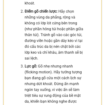
khoát.
Điểm gõ chiến lược:
Hãy chọn
những vùng da phẳng, rộng và
không có lớp lót cứng bên trong
(như phần hông túi hoặc phần giữa
thân túi). Tránh gõ vào các góc túi,
đường viền hoặc gần dây kéo vì tại
đó cấu trúc da bị nén chặt bởi các
lớp keo và chỉ khâu, âm thanh sẽ bị
sai lệch.
Lực gõ:
Gõ nhẹ nhưng nhanh
(flicking motion). Hãy tưởng tượng
bạn đang gõ cửa một cách lịch sự
nhưng dứt khoát. Đừng ấn mạnh
ngón tay xuống, vì việc ấn sẽ làm
triệt tiêu sự rung động của bề mặt
da, khiến bạn không nghe được