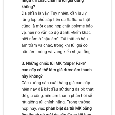
nhựa thì chắc chắn là túi giả đúng
không?
Đa phần là vậy. Tuy nhiên, cần lưu ý
rằng lớp phủ sáp trên da Saffiano thật
cũng là một dạng hợp chất polyme bảo
vệ, nên nó vẫn có độ đanh. Điểm khác
biệt nằm ở “hậu âm”. Túi thật có hậu
âm trầm và chắc, trong khi túi giả có
hậu âm mỏng và vang kiểu nhựa rỗng.
3. Những chiếc túi MK “Super Fake”
cao cấp có thể làm giả được âm thanh
này không?
Các xưởng sản xuất hàng giả cao cấp
hiện nay đã bắt đầu sử dụng da bò thật
để gia công, nên âm thanh phản hồi sẽ
rất giống túi chính hãng. Trong trường
hợp này, việc
phân biệt da túi MK bằng
âm thanh gõ mặt da
cần được kết hợp