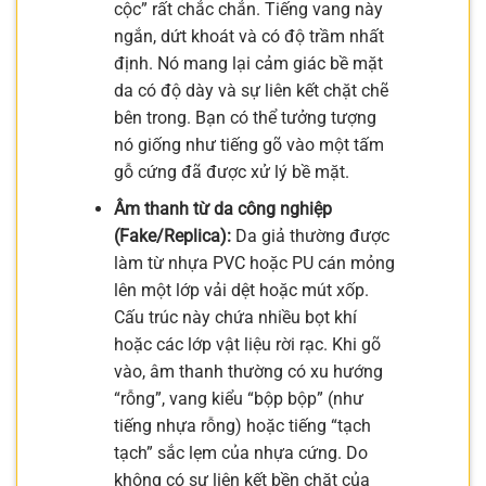
cộc” rất chắc chắn. Tiếng vang này
ngắn, dứt khoát và có độ trầm nhất
định. Nó mang lại cảm giác bề mặt
da có độ dày và sự liên kết chặt chẽ
bên trong. Bạn có thể tưởng tượng
nó giống như tiếng gõ vào một tấm
gỗ cứng đã được xử lý bề mặt.
Âm thanh từ da công nghiệp
(Fake/Replica):
Da giả thường được
làm từ nhựa PVC hoặc PU cán mỏng
lên một lớp vải dệt hoặc mút xốp.
Cấu trúc này chứa nhiều bọt khí
hoặc các lớp vật liệu rời rạc. Khi gõ
vào, âm thanh thường có xu hướng
“rỗng”, vang kiểu “bộp bộp” (như
tiếng nhựa rỗng) hoặc tiếng “tạch
tạch” sắc lẹm của nhựa cứng. Do
không có sự liên kết bền chặt của