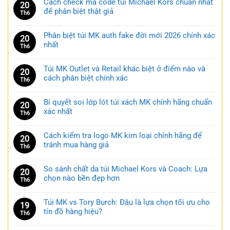
Cách check mã code túi Michael Kors chuẩn nhất
20
để phân biệt thật giả
Th6
Phân biệt túi MK auth fake đời mới 2026 chính xác
20
nhất
Th6
Túi MK Outlet và Retail khác biệt ở điểm nào và
20
cách phân biệt chính xác
Th6
Bí quyết soi lớp lót túi xách MK chính hãng chuẩn
20
xác nhất
Th6
Cách kiểm tra logo MK kim loại chính hãng để
20
tránh mua hàng giả
Th6
So sánh chất da túi Michael Kors và Coach: Lựa
20
chọn nào bền đẹp hơn
Th6
Túi MK vs Tory Burch: Đâu là lựa chọn tối ưu cho
19
tín đồ hàng hiệu?
Th6