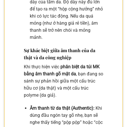
dày của tấm da. Độ dày này đủ lớn
để tạo ra một “hộp cộng hưởng” nhỏ
khi có lực tác động. Nếu da quá
mỏng (như ở hàng giả rẻ tiền), âm
thanh sẽ trở nên chói và mỏng
mảnh.
Sự khác biệt giữa âm thanh của da
thật và da công nghiệp
Khi thực hiện việc
phân biệt da túi MK
bằng âm thanh gõ mặt da
, bạn đang so
sánh sự phản hồi giữa một cấu trúc
hữu cơ (da thật) và một cấu trúc
polyme (da giả).
Âm thanh từ da thật (Authentic):
Khi
dùng đầu ngón tay gõ nhẹ, bạn sẽ
nghe thấy tiếng “pộp pộp” hoặc “cộc