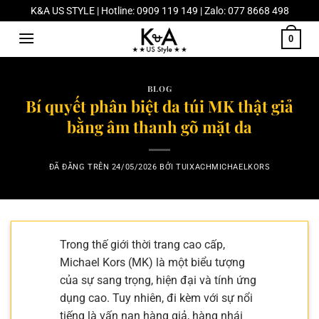
Chuyển
K&A US STYLE | Hotline: 0909 119 149 | Zalo: 077 8668 498
đến
0
nội
dung
BLOG
Bí quyết phân biệt da túi MK thật giả
bằng âm thanh gõ mặt da
ĐÃ ĐĂNG TRÊN
24/05/2026
BỞI
TUIXACHMICHAELKORS
Trong thế giới thời trang cao cấp,
Michael Kors (MK) là một biểu tượng
của sự sang trọng, hiện đại và tính ứng
dụng cao. Tuy nhiên, đi kèm với sự nổi
tiếng là vấn nạn hàng giả, hàng nhái