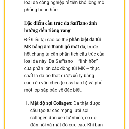
loại da công nghiệp rẻ tiền khó lòng mô
phỏng hoàn hảo.
Đặc điểm cấu trúc da Saffiano ảnh
hưởng đến tiếng vang
Để hiểu tại sao có thể
phân biệt da túi
MK bằng âm thanh gõ mặt da
, trước
hết chúng ta cần phân tích cấu trúc của
loại da này. Da Saffiano – “linh hồn”
của phần lớn các dòng túi MK – thực
chất là da bò thật được xử lý bằng
cách ép vân chéo (cross-hatch) và phủ
một lớp sáp bảo vệ đặc biệt.
Mật độ sợi Collagen:
Da thật được
cấu tạo từ các mạng lưới sợi
collagen đan xen tự nhiên, có độ
đàn hồi và mật độ cực cao. Khi bạn