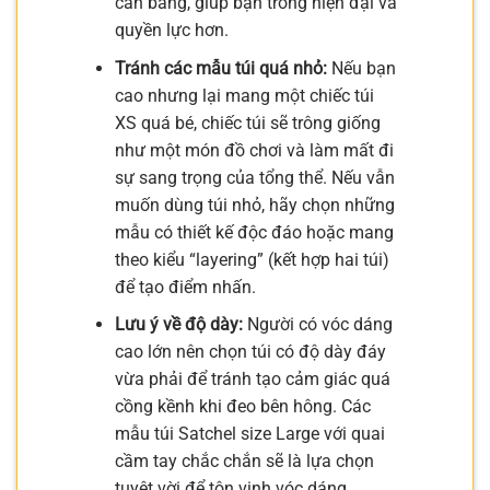
cân bằng, giúp bạn trông hiện đại và
quyền lực hơn.
Tránh các mẫu túi quá nhỏ:
Nếu bạn
cao nhưng lại mang một chiếc túi
XS quá bé, chiếc túi sẽ trông giống
như một món đồ chơi và làm mất đi
sự sang trọng của tổng thể. Nếu vẫn
muốn dùng túi nhỏ, hãy chọn những
mẫu có thiết kế độc đáo hoặc mang
theo kiểu “layering” (kết hợp hai túi)
để tạo điểm nhấn.
Lưu ý về độ dày:
Người có vóc dáng
cao lớn nên chọn túi có độ dày đáy
vừa phải để tránh tạo cảm giác quá
cồng kềnh khi đeo bên hông. Các
mẫu túi Satchel size Large với quai
cầm tay chắc chắn sẽ là lựa chọn
tuyệt vời để tôn vinh vóc dáng.