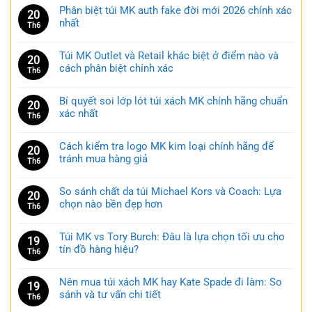
Phân biệt túi MK auth fake đời mới 2026 chính xác
20
nhất
Th6
Túi MK Outlet và Retail khác biệt ở điểm nào và
20
cách phân biệt chính xác
Th6
Bí quyết soi lớp lót túi xách MK chính hãng chuẩn
20
xác nhất
Th6
Cách kiểm tra logo MK kim loại chính hãng để
20
tránh mua hàng giả
Th6
So sánh chất da túi Michael Kors và Coach: Lựa
20
chọn nào bền đẹp hơn
Th6
Túi MK vs Tory Burch: Đâu là lựa chọn tối ưu cho
19
tín đồ hàng hiệu?
Th6
Nên mua túi xách MK hay Kate Spade đi làm: So
19
sánh và tư vấn chi tiết
Th6