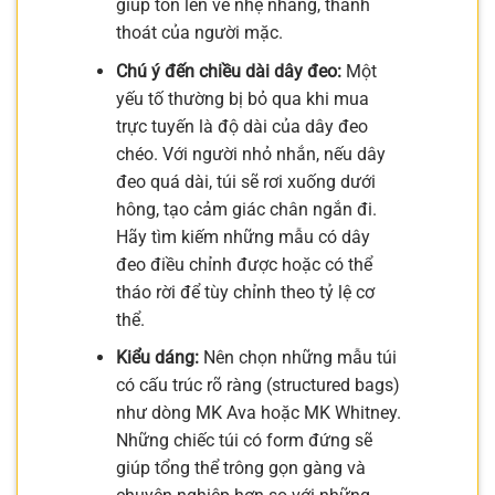
giúp tôn lên vẻ nhẹ nhàng, thanh
thoát của người mặc.
Chú ý đến chiều dài dây đeo:
Một
yếu tố thường bị bỏ qua khi mua
trực tuyến là độ dài của dây đeo
chéo. Với người nhỏ nhắn, nếu dây
đeo quá dài, túi sẽ rơi xuống dưới
hông, tạo cảm giác chân ngắn đi.
Hãy tìm kiếm những mẫu có dây
đeo điều chỉnh được hoặc có thể
tháo rời để tùy chỉnh theo tỷ lệ cơ
thể.
Kiểu dáng:
Nên chọn những mẫu túi
có cấu trúc rõ ràng (structured bags)
như dòng MK Ava hoặc MK Whitney.
Những chiếc túi có form đứng sẽ
giúp tổng thể trông gọn gàng và