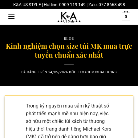
Chuyển
K&A US STYLE | Hotline: 0909 119 149 | Zalo: 077 8668 498
đến
0
nội
dung
BLOG
Kinh nghiệm chọn size túi MK mua trực
tuyến chuẩn xác nhất
ĐÃ ĐĂNG TRÊN
24/05/2026
BỞI
TUIXACHMICHAELKORS
Trong kỷ nguyên mua sắm kỹ thuật số
phát triển mạnh mẽ như hiện nay, việc
sở hữu một chiếc túi xách từ thương
hiệu thời trang danh tiếng Michael Kors
(MK) đã trở nên dễ dàng hơn bao giờ