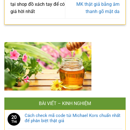
tại shop đồ xách tay để có
MK thật giả bằng âm
giá hời nhất
thanh gõ mặt da
BÀI VIẾT – KINH NGHIỆM
Cách check mã code túi Michael Kors chuẩn nhất
20
để phân biệt thật giả
Th6