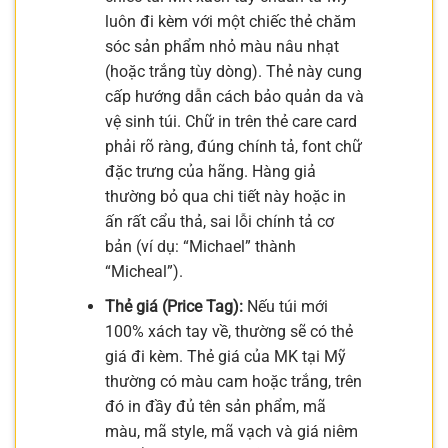
luôn đi kèm với một chiếc thẻ chăm
sóc sản phẩm nhỏ màu nâu nhạt
(hoặc trắng tùy dòng). Thẻ này cung
cấp hướng dẫn cách bảo quản da và
vệ sinh túi. Chữ in trên thẻ care card
phải rõ ràng, đúng chính tả, font chữ
đặc trưng của hãng. Hàng giả
thường bỏ qua chi tiết này hoặc in
ấn rất cẩu thả, sai lỗi chính tả cơ
bản (ví dụ: “Michael” thành
“Micheal”).
Thẻ giá (Price Tag):
Nếu túi mới
100% xách tay về, thường sẽ có thẻ
giá đi kèm. Thẻ giá của MK tại Mỹ
thường có màu cam hoặc trắng, trên
đó in đầy đủ tên sản phẩm, mã
màu, mã style, mã vạch và giá niêm