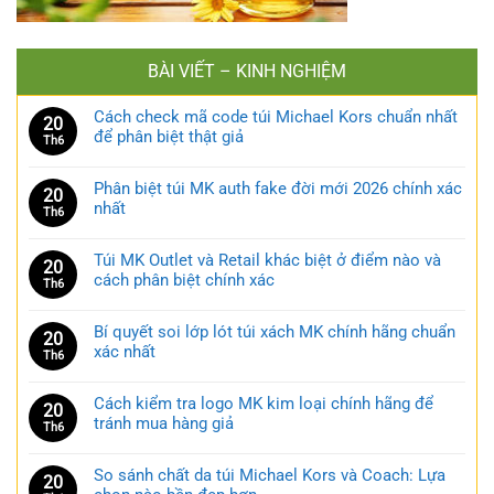
BÀI VIẾT – KINH NGHIỆM
Cách check mã code túi Michael Kors chuẩn nhất
20
để phân biệt thật giả
Th6
Phân biệt túi MK auth fake đời mới 2026 chính xác
20
nhất
Th6
Túi MK Outlet và Retail khác biệt ở điểm nào và
20
cách phân biệt chính xác
Th6
Bí quyết soi lớp lót túi xách MK chính hãng chuẩn
20
xác nhất
Th6
Cách kiểm tra logo MK kim loại chính hãng để
20
tránh mua hàng giả
Th6
So sánh chất da túi Michael Kors và Coach: Lựa
20