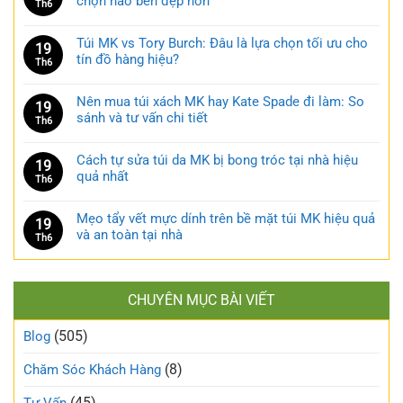
chọn nào bền đẹp hơn
Th6
Túi MK vs Tory Burch: Đâu là lựa chọn tối ưu cho
19
tín đồ hàng hiệu?
Th6
Nên mua túi xách MK hay Kate Spade đi làm: So
19
sánh và tư vấn chi tiết
Th6
Cách tự sửa túi da MK bị bong tróc tại nhà hiệu
19
quả nhất
Th6
Mẹo tẩy vết mực dính trên bề mặt túi MK hiệu quả
19
và an toàn tại nhà
Th6
CHUYÊN MỤC BÀI VIẾT
(505)
Blog
(8)
Chăm Sóc Khách Hàng
(45)