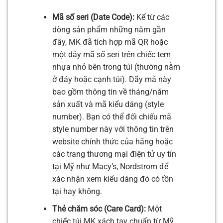
Mã số seri (Date Code):
Kể từ các
dòng sản phẩm những năm gần
đây, MK đã tích hợp mã QR hoặc
một dãy mã số seri trên chiếc tem
nhựa nhỏ bên trong túi (thường nằm
ở đáy hoặc cạnh túi). Dãy mã này
bao gồm thông tin về tháng/năm
sản xuất và mã kiểu dáng (style
number). Bạn có thể đối chiếu mã
style number này với thông tin trên
website chính thức của hãng hoặc
các trang thương mại điện tử uy tín
tại Mỹ như Macy’s, Nordstrom để
xác nhận xem kiểu dáng đó có tồn
tại hay không.
Thẻ chăm sóc (Care Card):
Một
chiếc túi MK xách tay chuẩn từ Mỹ