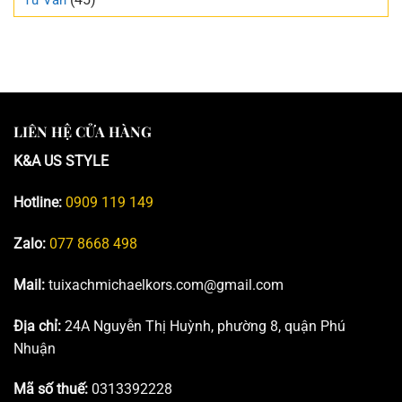
Tư Vấn
LIÊN HỆ CỬA HÀNG
K&A US STYLE
Hotline:
0909 119 149
Zalo:
077 8668 498
Mail:
tuixachmichaelkors.com@gmail.com
Địa chỉ:
24A Nguyễn Thị Huỳnh, phường 8, quận Phú
Nhuận
Mã số thuế:
0313392228