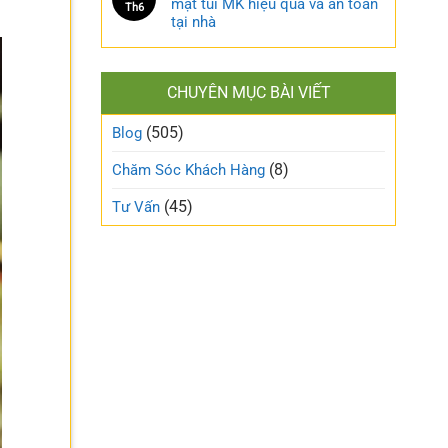
mặt túi MK hiệu quả và an toàn
Th6
tại nhà
CHUYÊN MỤC BÀI VIẾT
(505)
Blog
(8)
Chăm Sóc Khách Hàng
(45)
Tư Vấn