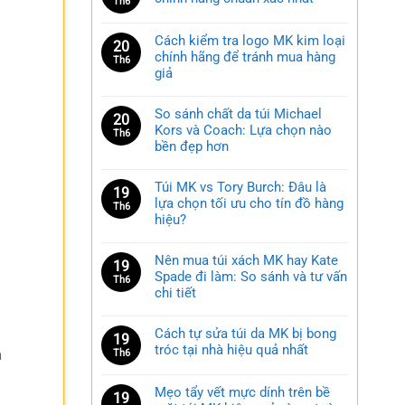
Th6
Cách kiểm tra logo MK kim loại
20
chính hãng để tránh mua hàng
Th6
giả
So sánh chất da túi Michael
20
Kors và Coach: Lựa chọn nào
Th6
bền đẹp hơn
Túi MK vs Tory Burch: Đâu là
19
lựa chọn tối ưu cho tín đồ hàng
Th6
hiệu?
Nên mua túi xách MK hay Kate
19
Spade đi làm: So sánh và tư vấn
n
Th6
chi tiết
Cách tự sửa túi da MK bị bong
19
tróc tại nhà hiệu quả nhất
h
Th6
Mẹo tẩy vết mực dính trên bề
19