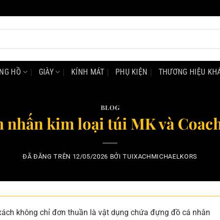
NG HỒ
GIÀY
KÍNH MÁT
PHỤ KIỆN
THƯƠNG HIỆU KH
BLOG
 nhấn kim loại túi MK và Coach 
ĐÃ ĐĂNG TRÊN
12/05/2026
BỞI
TUIXACHMICHAELKORS
úi xách không chỉ đơn thuần là vật dụng chứa đựng đồ cá nhân