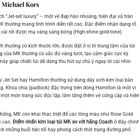
g Michael Kors
h “Jet-set luxury” – một vẻ đẹp hào nhoáng, hiện đại và tràn
MK thường mang tính trình diễn rất cao. Đặc điểm nhận dạng rõ
ữ cái rời được mạ vàng sáng bóng (High-shine gold-tone).
 thường có kích thước lớn, được đặt ở vị trí trung tâm của túi
 của MK thường có sắc độ vàng tươi, tạo cảm giác cực kỳ
này giúp chiếc túi dễ dàng thu hút sự chú ý ngay từ cái nhìn
 Jet Set hay Hamilton thường sử dụng dây xích kim loại bản
. Khóa chìa (padlock) đặc trưng trên dòng Hamilton là một ví
ư một món trang sức độc lập, làm tăng thêm vẻ cứng cáp và hiệ
hống, MK còn khai thác triệt để các tông màu như Rose Gold
c cao.
Điểm nhấn kim loại túi MK so với hãng Coach
ở đây chín
 với những buổi tiệc tối hay phong cách thời trang đường phố