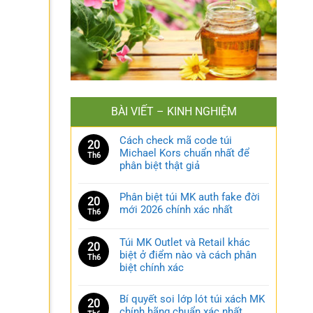
BÀI VIẾT – KINH NGHIỆM
Cách check mã code túi
20
Michael Kors chuẩn nhất để
Th6
phân biệt thật giả
Phân biệt túi MK auth fake đời
20
mới 2026 chính xác nhất
Th6
Túi MK Outlet và Retail khác
20
biệt ở điểm nào và cách phân
Th6
biệt chính xác
Bí quyết soi lớp lót túi xách MK
20
chính hãng chuẩn xác nhất