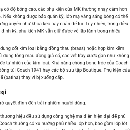
mạ có độ bóng cao, các phụ kiện của MK thường nhạy cảm hơn
ches). Nếu không được bảo quản kỹ, lớp mạ vàng sáng bóng có thể
ờng xuyên như khóa kéo hay chân đế túi. Tuy nhiên, trong điều
định kỳ, phụ kiện MK vẫn giữ được vẻ lấp lánh trong nhiều
dụng cốt kim loại bằng đồng thau (brass) hoặc hợp kim kẽm
ử dụng tông màu đồng giả cổ, các vết trầy xước gần như không
ước tự nhiên của kim loại. Khả năng chống bong tróc của Coach
c dòng túi Coach 1941 hay các bộ sưu tập Boutique. Phụ kiện của
 (patina) thay vì bị xuống cấp.
oại
rò quyết định đến trải nghiệm người dùng.
 thương hiệu đều sử dụng công nghệ mạ điện hiện đại để phủ
, Coach thường có xu hướng phủ nhiều lớp hơn, bao gồm lớp lót