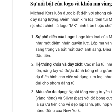
Sự nổi bật của logo và khóa mạ vàn
Michael Kors luôn được biết đến với phong các
đầy năng lượng. Điểm nhấn kim loại trên túi 
rệt nhất chính là logo “MK” hình tròn hoặc ch
Sự phô diễn của Logo:
Logo kim loại của MK
như một điểm nhấn quyền lực. Lớp mạ vàng
sang trọng và bắt mắt dưới ánh sáng. Điều 
đầu tiên.
Hệ thống khóa và dây xích:
Các mẫu túi như
lớn, nặng tay và được đánh bóng như gương
dụ điển hình cho việc sử dụng kim loại nh
đại cho phom dáng túi.
Màu sắc đa dạng:
Ngoài tông vàng truyền t
(vàng hồng) và Silver (bạc) với độ bóng cự
là sự ưu tiên cho vẻ đẹp lấp lánh, phù hợp
năng động của New York.