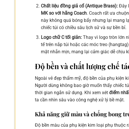
Chất liệu đồng giả cổ (Antique Brass):
Đây l
MK so với hãng Coach
. Coach rất ưa chuộ
này không quá bóng bẩy nhưng lại mang lại
chiếc túi có chiều sâu lịch sử và sự bền bỉ.
Logo chữ C tối giản:
Thay vì logo tròn lớn 
tế trên nắp túi hoặc các móc treo (hangtag)
mặt nhẵn mịn, mang lại cảm giác dễ chịu k
Độ bền và chất lượng chế tá
Ngoài vẻ đẹp thẩm mỹ, độ bền của phụ kiện kim
Người dùng không bao giờ muốn thấy chiếc túi
thời gian ngắn sử dụng. Khi xem xét
điểm nhấn
ta cần nhìn sâu vào công nghệ xử lý bề mặt.
Khả năng giữ màu và chống bong tró
Độ bền màu của phụ kiện kim loại phụ thuộc rấ