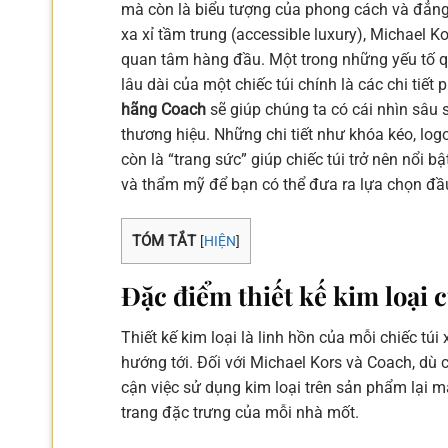
mà còn là biểu tượng của phong cách và đẳng 
xa xỉ tầm trung (accessible luxury), Michael 
quan tâm hàng đầu. Một trong những yếu tố qu
lâu dài của một chiếc túi chính là các chi tiết
hãng Coach
sẽ giúp chúng ta có cái nhìn sâu s
thương hiệu. Những chi tiết như khóa kéo, log
còn là “trang sức” giúp chiếc túi trở nên nổi b
và thẩm mỹ để bạn có thể đưa ra lựa chọn đầ
TÓM TẮT
[
HIỆN
]
Đặc điểm thiết kế kim loại 
Thiết kế kim loại là linh hồn của mỗi chiếc t
hướng tới. Đối với Michael Kors và Coach, dù
cận việc sử dụng kim loại trên sản phẩm lại m
trang đặc trưng của mỗi nhà mốt.