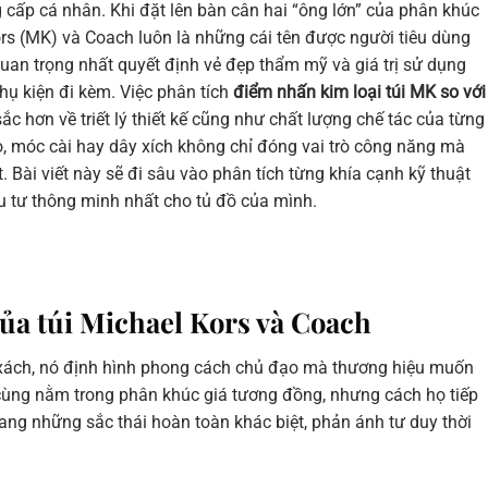
cấp cá nhân. Khi đặt lên bàn cân hai “ông lớn” của phân khúc
Kors (MK) và Coach luôn là những cái tên được người tiêu dùng
an trọng nhất quyết định vẻ đẹp thẩm mỹ và giá trị sử dụng
 phụ kiện đi kèm. Việc phân tích
điểm nhấn kim loại túi MK so với
ắc hơn về triết lý thiết kế cũng như chất lượng chế tác của từng
o, móc cài hay dây xích không chỉ đóng vai trò công năng mà
ật. Bài viết này sẽ đi sâu vào phân tích từng khía cạnh kỹ thuật
u tư thông minh nhất cho tủ đồ của mình.
của túi Michael Kors và Coach
úi xách, nó định hình phong cách chủ đạo mà thương hiệu muốn
 cùng nằm trong phân khúc giá tương đồng, nhưng cách họ tiếp
ang những sắc thái hoàn toàn khác biệt, phản ánh tư duy thời