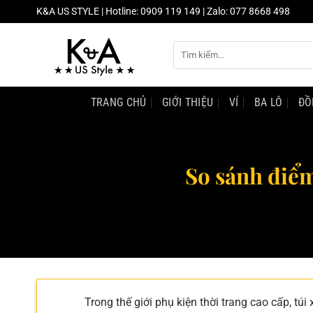
Chuyển
K&A US STYLE | Hotline: 0909 119 149 | Zalo: 077 8668 498
đến
nội
Tìm
dung
kiếm:
TRANG CHỦ
GIỚI THIỆU
VÍ
BA LÔ
ĐỒ
So sánh điểm
Trong thế giới phụ kiện thời trang cao cấp, t