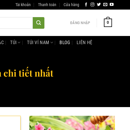
Tài khoản
Thanh toán
Cửa hàng
0
ĐĂNG NHẬP
ÁC
TÚI
TÚI VÍ NAM
BLOG
LIÊN HỆ
chi tiết nhất