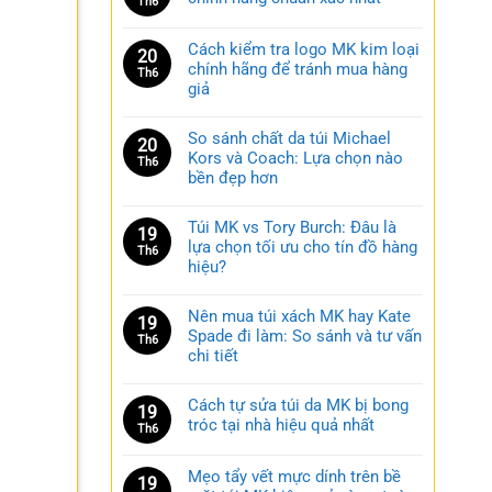
Th6
Cách kiểm tra logo MK kim loại
20
chính hãng để tránh mua hàng
Th6
giả
So sánh chất da túi Michael
20
Kors và Coach: Lựa chọn nào
Th6
bền đẹp hơn
Túi MK vs Tory Burch: Đâu là
19
lựa chọn tối ưu cho tín đồ hàng
Th6
hiệu?
Nên mua túi xách MK hay Kate
19
Spade đi làm: So sánh và tư vấn
Th6
chi tiết
Cách tự sửa túi da MK bị bong
19
tróc tại nhà hiệu quả nhất
Th6
Mẹo tẩy vết mực dính trên bề
19