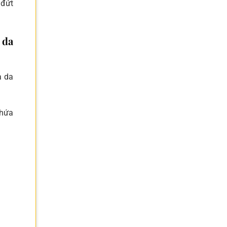
 đứt
 da
à da
chứa