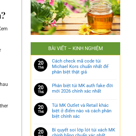
a?
 Xem
BÀI VIẾT – KINH NGHIỆM
ử
Cách check mã code túi
20
Michael Kors chuẩn nhất để
Th6
phân biệt thật giả
nhau
Phân biệt túi MK auth fake đời
20
mới 2026 chính xác nhất
Th6
Túi MK Outlet và Retail khác
ther
20
biệt ở điểm nào và cách phân
Th6
biệt chính xác
Bí quyết soi lớp lót túi xách MK
20
chính hãng chuẩn xác nhất