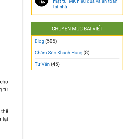
mặt túi MK hiệu quả và an toàn
Th6
tại nhà
CHUYÊN MỤC BÀI VIẾT
(505)
Blog
(8)
Chăm Sóc Khách Hàng
(45)
Tư Vấn
 cho
g từ
 thể
 lại