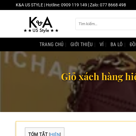
Chuyển
K&A US STYLE | Hotline: 0909 119 149 | Zalo: 077 8668 498
đến
nội
Tìm
dung
kiếm:
TRANG CHỦ
GIỚI THIỆU
VÍ
BA LÔ
ĐỒ
Giỏ xách hàng hiệ
TÓM TẮT
[
HIỆN
]