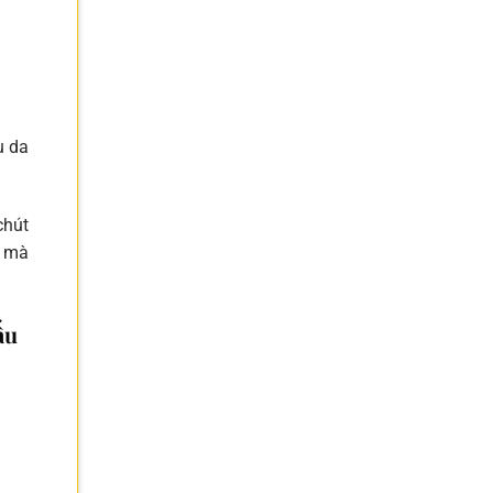
u da
chút
p mà
ấu