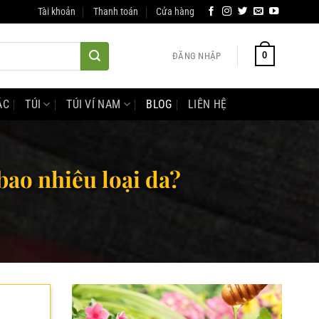
Tài khoản
Thanh toán
Cửa hàng
0
ĐĂNG NHẬP
ÁC
TÚI
TÚI VÍ NAM
BLOG
LIÊN HỆ
bao nhiêu loại da?