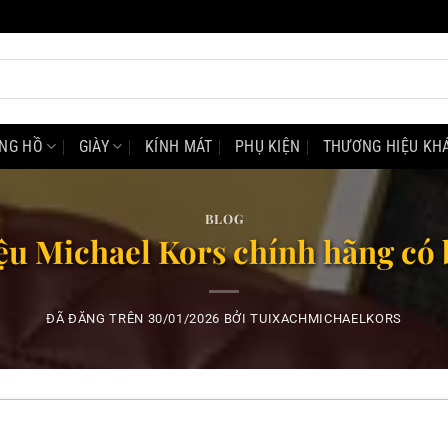
NG HỒ
GIÀY
KÍNH MÁT
PHỤ KIỆN
THƯƠNG HIỆU KH
BLOG
u Michael Kors chính hãng có 
ĐÃ ĐĂNG TRÊN
30/01/2026
BỞI
TUIXACHMICHAELKORS