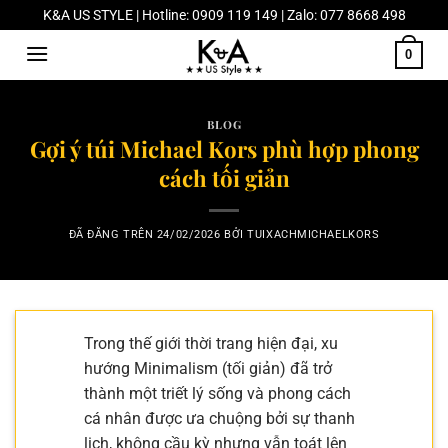
Chuyển
K&A US STYLE | Hotline: 0909 119 149 | Zalo: 077 8668 498
đến
0
nội
dung
BLOG
Gợi ý túi Michael Kors phù hợp phong
cách tối giản
ĐÃ ĐĂNG TRÊN
24/02/2026
BỞI
TUIXACHMICHAELKORS
Trong thế giới thời trang hiện đại, xu
hướng Minimalism (tối giản) đã trở
thành một triết lý sống và phong cách
cá nhân được ưa chuộng bởi sự thanh
lịch, không cầu kỳ nhưng vẫn toát lên