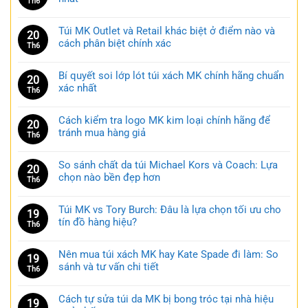
Th6
Túi MK Outlet và Retail khác biệt ở điểm nào và
20
cách phân biệt chính xác
Th6
Bí quyết soi lớp lót túi xách MK chính hãng chuẩn
20
xác nhất
Th6
Cách kiểm tra logo MK kim loại chính hãng để
20
tránh mua hàng giả
Th6
So sánh chất da túi Michael Kors và Coach: Lựa
20
chọn nào bền đẹp hơn
Th6
Túi MK vs Tory Burch: Đâu là lựa chọn tối ưu cho
19
tín đồ hàng hiệu?
Th6
Nên mua túi xách MK hay Kate Spade đi làm: So
19
sánh và tư vấn chi tiết
Th6
Cách tự sửa túi da MK bị bong tróc tại nhà hiệu
19