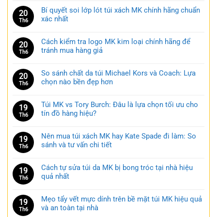
Bí quyết soi lớp lót túi xách MK chính hãng chuẩn
20
xác nhất
Th6
Cách kiểm tra logo MK kim loại chính hãng để
20
tránh mua hàng giả
Th6
So sánh chất da túi Michael Kors và Coach: Lựa
20
chọn nào bền đẹp hơn
Th6
Túi MK vs Tory Burch: Đâu là lựa chọn tối ưu cho
19
tín đồ hàng hiệu?
Th6
Nên mua túi xách MK hay Kate Spade đi làm: So
19
sánh và tư vấn chi tiết
Th6
Cách tự sửa túi da MK bị bong tróc tại nhà hiệu
19
quả nhất
Th6
Mẹo tẩy vết mực dính trên bề mặt túi MK hiệu quả
19
và an toàn tại nhà
Th6