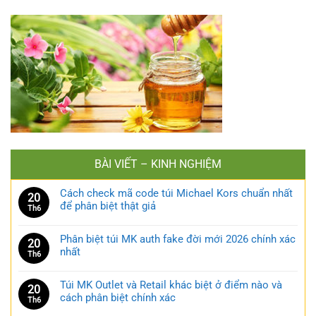
BÀI VIẾT – KINH NGHIỆM
Cách check mã code túi Michael Kors chuẩn nhất
20
để phân biệt thật giả
Th6
Phân biệt túi MK auth fake đời mới 2026 chính xác
20
nhất
Th6
Túi MK Outlet và Retail khác biệt ở điểm nào và
20
cách phân biệt chính xác
Th6