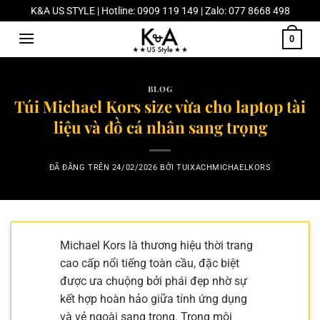
Chuyển
K&A US STYLE | Hotline: 0909 119 149 | Zalo: 077 8668 498
đến
0
nội
dung
BLOG
Túi Michael Kors size vừa cho laptop tài
liệu và đồ cá nhân sang trọng
ĐÃ ĐĂNG TRÊN
24/02/2026
BỞI
TUIXACHMICHAELKORS
Michael Kors là thương hiệu thời trang
cao cấp nổi tiếng toàn cầu, đặc biệt
được ưa chuộng bởi phái đẹp nhờ sự
kết hợp hoàn hảo giữa tính ứng dụng
và vẻ ngoài sang trọng. Trong môi