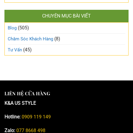
CHUYÊN MỤC BÀI VIẾT
(505)
Blog
(8)
Chăm Sóc Khách Hàng
(45)
Tư Vấn
LIÊN HỆ CỬA HÀNG
K&A US STYLE
Hotline:
0909 119 149
Zalo:
077 8668 498